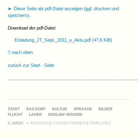
► Diese Seite als pdf-Datei anzeigen (ggf. drucken und
speichern).
Download der pdf-Datei:
Einladung_JT_Sept._2011_u_Aktu.pdf
(47,6 KiB)
nach oben
zurück zur Start - Seite
____________________________________________________
NAVIGATION
START
DAS DORF
KULTUR
SPRACHE
BILDER
ÜBERSPRINGEN
FLUCHT
LAGER
ENGLISH VERSION
© JAREK
ROCKSOLID CONTAO THEMES & TEMPLATES