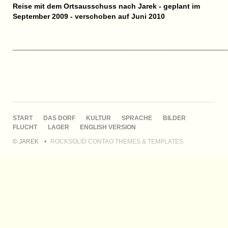
Reise mit dem Ortsausschuss nach Jarek - geplant im
September 2009 - verschoben auf Juni 2010
____________________________________________________
NAVIGATION
START
DAS DORF
KULTUR
SPRACHE
BILDER
ÜBERSPRINGEN
FLUCHT
LAGER
ENGLISH VERSION
© JAREK
ROCKSOLID CONTAO THEMES & TEMPLATES