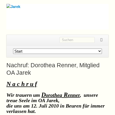
Navigation
überspringen
Nachruf: Dorothea Renner, Mitglied
OA Jarek
N a c h r u f
D
R
Wir trauern um
orothea
enner
, unsere
treue Seele im OA Jarek,
die uns am 12. Juli 2010 in Beuren für immer
verlassen hat.