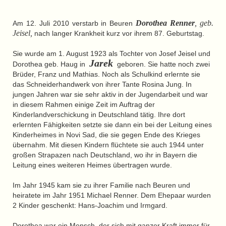
Dorothea Renner
, geb.
Am 12. Juli 2010 verstarb in Beuren
Jeisel,
nach langer Krankheit kurz vor ihrem 87. Geburtstag.
Sie wurde am 1. August 1923 als Tochter von Josef Jeisel und
Jarek
Dorothea geb. Haug in
geboren. Sie hatte noch zwei
Brüder, Franz und Mathias. Noch als Schulkind erlernte sie
das Schneiderhandwerk von ihrer Tante Rosina Jung. In
jungen Jahren war sie sehr aktiv in der Jugendarbeit und war
in diesem Rahmen einige Zeit im Auftrag der
Kinderlandverschickung in Deutschland tätig. Ihre dort
erlernten Fähigkeiten setzte sie dann ein bei der Leitung eines
Kinderheimes in Novi Sad, die sie gegen Ende des Krieges
übernahm. Mit diesen Kindern flüchtete sie auch 1944 unter
großen Strapazen nach Deutschland, wo ihr in Bayern die
Leitung eines weiteren Heimes übertragen wurde.
Im Jahr 1945 kam sie zu ihrer Familie nach Beuren und
heiratete im Jahr 1951 Michael Renner. Dem Ehepaar wurden
2 Kinder geschenkt: Hans-Joachim und Irmgard.
Dorothea war ein Mensch, der sich mit ganzer Kraft immer für