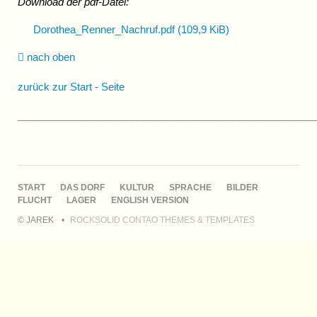
Download der pdf-Datei:
Dorothea_Renner_Nachruf.pdf
(109,9 KiB)
nach oben
zurück zur Start - Seite
____________________________________________________
NAVIGATION
START
DAS DORF
KULTUR
SPRACHE
BILDER
ÜBERSPRINGEN
FLUCHT
LAGER
ENGLISH VERSION
© JAREK
ROCKSOLID CONTAO THEMES & TEMPLATES