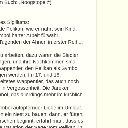
m Buch: „Noogstopelt“)
es Sigillums:
e Pelikan, wie er nährt sein Kind.
bol harter Arbeit fürwahr.
Tugenden der Ahnen in erster Reih...
u arbeiten, dazu waren die Siedler
gangen, und ihre Nachkommen sind
Wappentier, den Pelikan als Symbol
gen werden. Im 17. und 18.
reitetes Wappentier, das auch noch
r in Vergessenheit. Die Jareker
l, das allerdings mehr im kirchlich-
ymbol aufopfernder Liebe im Umlauf.
 ein Nest zu bauen; dann, er füttert
schen beginnt, erfährt man, dass es
 Variation der Sage vom Pelikan, in