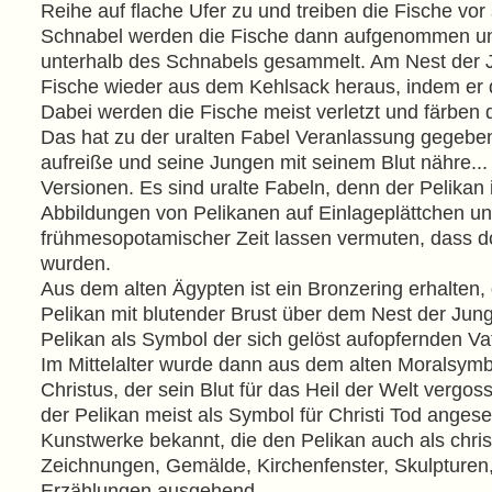
Reihe auf flache Ufer zu und treiben die Fische vor
Schnabel werden die Fische dann aufgenommen un
unterhalb des Schnabels gesammelt. Am Nest der J
Fische wieder aus dem Kehlsack heraus, indem er 
Dabei werden die Fische meist verletzt und färben 
Das hat zu der uralten Fabel Veranlassung gegeben,
aufreiße und seine Jungen mit seinem Blut nähre... 
Versionen. Es sind uralte Fabeln, denn der Pelikan 
Abbildungen von Pelikanen auf Einlageplättchen un
frühmesopotamischer Zeit lassen vermuten, dass dor
wurden.
Aus dem alten Ägypten ist ein Bronzering erhalten, 
Pelikan mit blutender Brust über dem Nest der Jun
Pelikan als Symbol der sich gelöst aufopfernden Va
Im Mittelalter wurde dann aus dem alten Moralsymb
Christus, der sein Blut für das Heil der Welt vergo
der Pelikan meist als Symbol für Christi Tod angese
Kunstwerke bekannt, die den Pelikan auch als christ
Zeichnungen, Gemälde, Kirchenfenster, Skulpturen,
Erzählungen ausgehend.