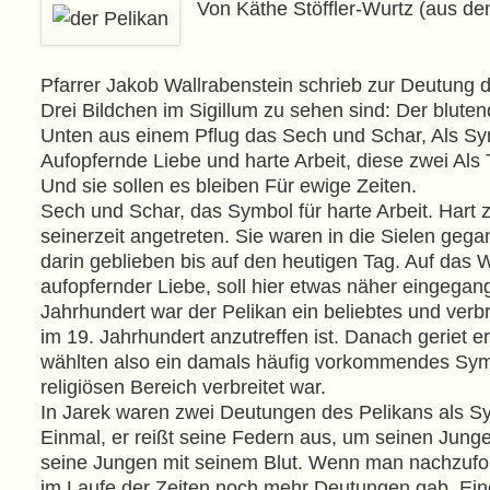
Von Käthe Stöffler-Wurtz (aus de
Pfarrer Jakob Wallrabenstein schrieb zur Deutung d
Drei Bildchen im Sigillum zu sehen sind: Der blutend
Unten aus einem Pflug das Sech und Schar, Als Sym
Aufopfernde Liebe und harte Arbeit, diese zwei Als 
Und sie sollen es bleiben Für ewige Zeiten.
Sech und Schar, das Symbol für harte Arbeit. Hart z
seinerzeit angetreten. Sie waren in die Sielen ge
darin geblieben bis auf den heutigen Tag. Auf das 
aufopfernder Liebe, soll hier etwas näher eingegan
Jahrhundert war der Pelikan ein beliebtes und verb
im 19. Jahrhundert anzutreffen ist. Danach geriet e
wählten also ein damals häufig vorkommendes Symbo
religiösen Bereich verbreitet war.
In Jarek waren zwei Deutungen des Pelikans als S
Einmal, er reißt seine Federn aus, um seinen Jungen
seine Jungen mit seinem Blut. Wenn man nachzufor
im Laufe der Zeiten noch mehr Deutungen gab. Eine