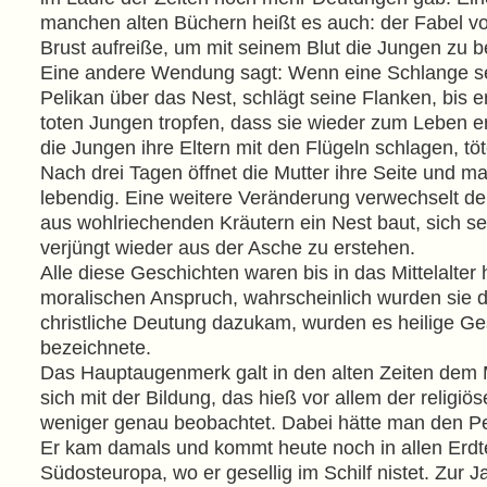
manchen alten Büchern heißt es auch: der Fabel vom
Brust aufreiße, um mit seinem Blut die Jungen zu b
Eine andere Wendung sagt: Wenn eine Schlange sein
Pelikan über das Nest, schlägt seine Flanken, bis er 
toten Jungen tropfen, dass sie wieder zum Leben e
die Jungen ihre Eltern mit den Flügeln schlagen, töt
Nach drei Tagen öffnet die Mutter ihre Seite und ma
lebendig. Eine weitere Veränderung verwechselt de
aus wohlriechenden Kräutern ein Nest baut, sich se
verjüngt wieder aus der Asche zu erstehen.
Alle diese Geschichten waren bis in das Mittelalter
moralischen Anspruch, wahrscheinlich wurden sie d
christliche Deutung dazukam, wurden es heilige Ge
bezeichnete.
Das Hauptaugenmerk galt in den alten Zeiten dem 
sich mit der Bildung, das hieß vor allem der religiö
weniger genau beobachtet. Dabei hätte man den P
Er kam damals und kommt heute noch in allen Erdtei
Südosteuropa, wo er gesellig im Schilf nistet. Zur 