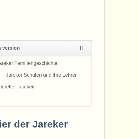
Navigation
h version
überspringen
areker Familiengeschichte
Navigation
überspringen
Jareker Schulen und ihre Lehrer
urelle Tätigkeit
er der Jareker