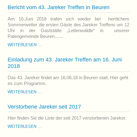
2018
Bericht vom 43. Jareker Treffen in Beuren
Am 16.Juni 2018 trafen sich wieder bei herrlichem
Sommerwetter die ersten Gäste des Jareker Treffens um 12
Uhr in der Gaststätte „Lettenwäldle“ in unserer
Patengemeinde Beuren.......
BERICHT
WEITERLESEN …
VOM
43.
Einladung zum 43. Jareker Treffen am 16. Juni
JAREKER
2018
TREFFEN
IN
BEUREN
Das 43. Jareker findet am 16.06.18 in Beuren statt. Hier geht
es zum Programm.
EINLADUNG
WEITERLESEN …
ZUM
43.
Verstorbene Jareker seit 2017
JAREKER
TREFFEN
AM
Hier finden Sie die Liste der seit 2017 verstorbenen Jareker.
16.
VERSTORBENE
WEITERLESEN …
JUNI
JAREKER
2018
SEIT