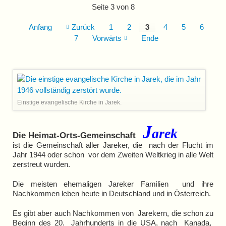
Seite 3 von 8
2017
Anfang
Zurück
1
2
3
4
5
6
7
Vorwärts
Ende
Einstige evangelische Kirche in Jarek.
J
a
r
e
k
Die Heimat-Orts-Gemeinschaft
ist die Gemeinschaft aller Jareker,
die nach der Flucht im
Jahr 1944
oder schon vor dem Zweiten Weltkrieg
in alle Welt
zerstreut wurden.
Die meisten ehemaligen Jareker
Familien und ihre
Nachkommen
leben heute in Deutschland und in Österreich.
Es gibt aber auch Nachkommen von
Jarekern, die schon zu
Beginn des
20. Jahrhunderts in die USA, nach
Kanada,