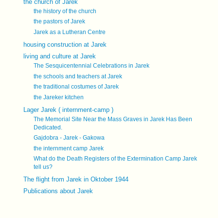
the church of Jarek
the history of the church
the pastors of Jarek
Jarek as a Lutheran Centre
housing construction at Jarek
living and culture at Jarek
The Sesquicentennial Celebrations in Jarek
the schools and teachers at Jarek
the traditional costumes of Jarek
the Jareker kitchen
Lager Jarek ( internment-camp )
The Memorial Site Near the Mass Graves in Jarek Has Been
Dedicated.
Gajdobra - Jarek - Gakowa
the internment camp Jarek
What do the Death Registers of the Extermination Camp Jarek
tell us?
The flight from Jarek in Oktober 1944
Publications about Jarek