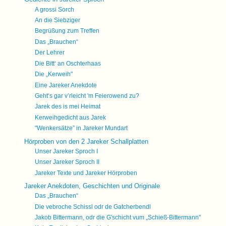
A grossi Sorch
An die Siebziger
Begrüßung zum Treffen
Das „Brauchen“
Der Lehrer
Die Bitt‘ an Oschterhaas
Die „Kerweih"
Eine Jareker Anekdote
Geht‘s gar v’rleicht 'm Feierowend zu?
Jarek des is mei Heimat
Kerweihgedicht aus Jarek
"Wenkersätze” in Jareker Mundart
Hörproben von den 2 Jareker Schallplatten
Unser Jareker Sproch I
Unser Jareker Sproch II
Jareker Texte und Jareker Hörproben
Jareker Anekdoten, Geschichten und Originale
Das „Brauchen“
Die vebroche Schissl odr de Gatcherbendl
Jakob Bittermann, odr die G'schicht vum „Schieß-Bittermann"